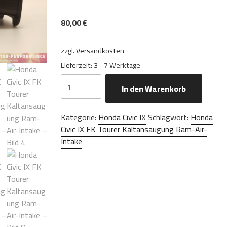
80,00
€
zzgl.
Versandkosten
Lieferzeit:
3 - 7 Werktage
Honda
In den Warenkorb
Civic
IX
FK
Kategorie:
Honda Civic IX
Schlagwort:
Honda
Tourer
Civic IX FK Tourer Kaltansaugung Ram-Air-
Kaltansaugung
Intake
Ram-
Air-
Intake
Menge