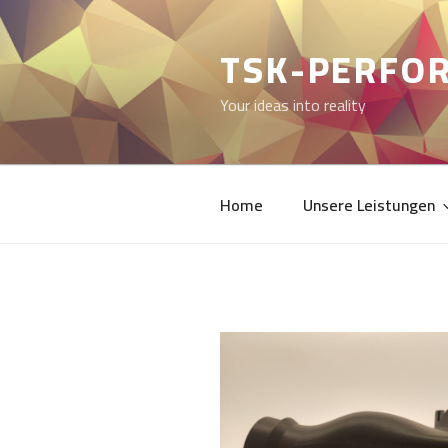
Zum
Inhalt
TSK-PERFO
springen
Your ideas into reality
Home
Unsere Leistungen