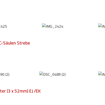
m
 C-Säulen Strebe
m
ter (3 x 52mm) EJ /EK