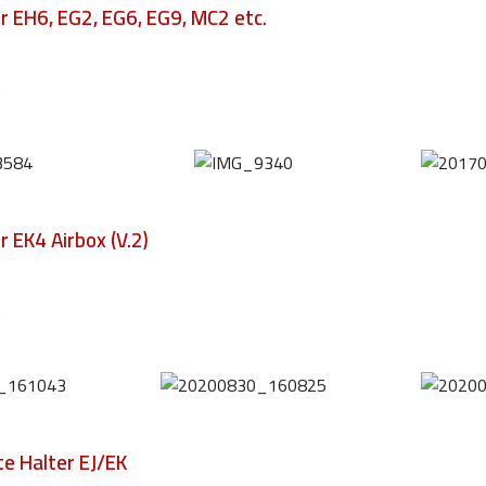
ür EH6, EG2, EG6, EG9, MC2 etc.
m
ür EK4 Airbox (V.2)
m
te Halter EJ/EK