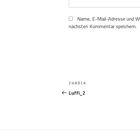
Name, E-Mail-Adresse und We
nächsten Kommentar speichern.
Beitragsnavigation
Vorheriger
ZURÜCK
Beitrag
Luffi_2