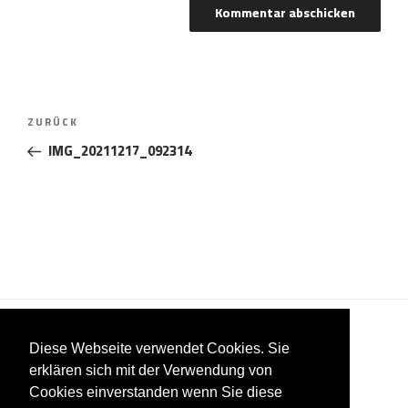
Beitragsnavigation
Vorheriger
ZURÜCK
Beitrag
IMG_20211217_092314
Diese Webseite verwendet Cookies. Sie
erklären sich mit der Verwendung von
Cookies einverstanden wenn Sie diese
Impressum
Datenschutzerklärung
AGB