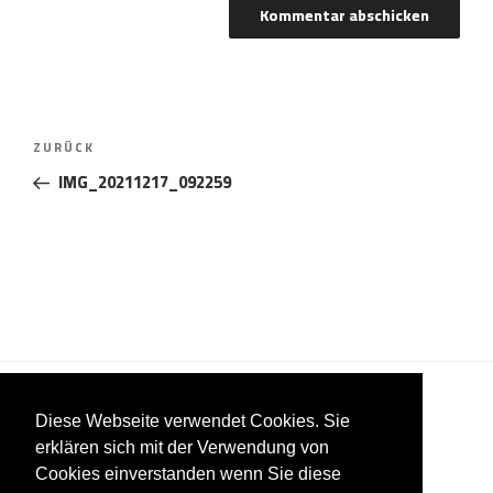
Beitragsnavigation
Vorheriger
ZURÜCK
Beitrag
IMG_20211217_092259
Diese Webseite verwendet Cookies. Sie
erklären sich mit der Verwendung von
Cookies einverstanden wenn Sie diese
Impressum
Datenschutzerklärung
AGB