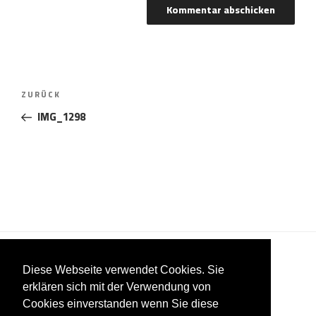
Beitragsnavigation
Vorheriger
ZURÜCK
Beitrag
IMG_1298
Diese Webseite verwendet Cookies. Sie
erklären sich mit der Verwendung von
Cookies einverstanden wenn Sie diese
Impressum
Datenschutzerklärung
AGB