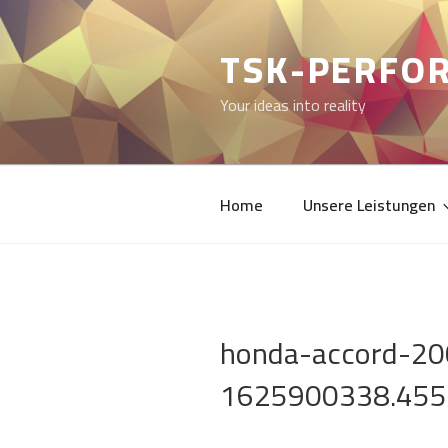
Zum
Inhalt
TSK-PERFO
springen
Your ideas into reality
Home
Unsere Leistungen
honda-accord-2
1625900338.45