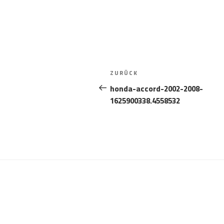
Beitragsnavigation
Vorheriger
ZURÜCK
Beitrag
honda-accord-2002-2008-
1625900338.4558532