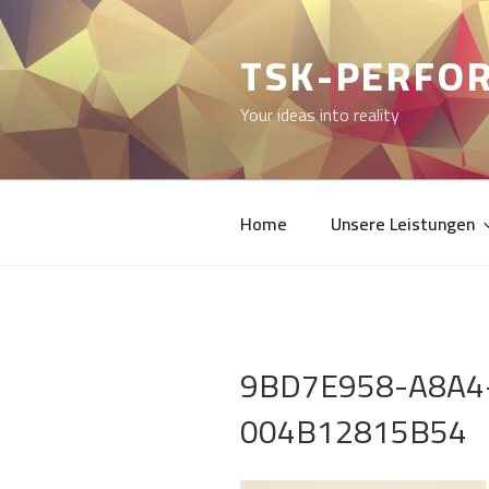
Zum
Inhalt
TSK-PERFO
springen
Your ideas into reality
Home
Unsere Leistungen
9BD7E958-A8A4
004B12815B54