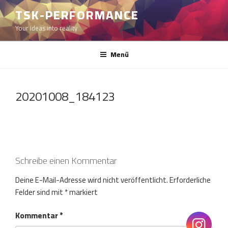
Zum
TSK-PERFORMANCE
Inhalt
Your ideas into reality
springen
Menü
20201008_184123
Schreibe einen Kommentar
Deine E-Mail-Adresse wird nicht veröffentlicht.
Erforderliche
Felder sind mit
*
markiert
Kommentar
*