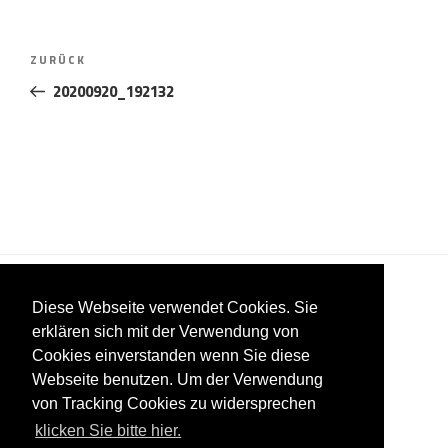
Beitragsnavigation
Vorheriger
ZURÜCK
Beitrag
20200920_192132
Diese Webseite verwendet Cookies. Sie
erklären sich mit der Verwendung von
Cookies einverstanden wenn Sie diese
Impressum
Datenschutzerklärung
AGB
Webseite benutzen. Um der Verwendung
von Tracking Cookies zu widersprechen
© TSK-Performance 2025
klicken Sie bitte hier.