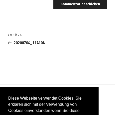
Beitragsnavigation
Vorheriger
ZURÜCK
Beitrag
20200704_114104
Diese Webseite verwendet Cookies. Sie
erklären sich mit der Verwendung von
Cookies einverstanden wenn Sie diese
Impressum
Datenschutzerklärung
AGB